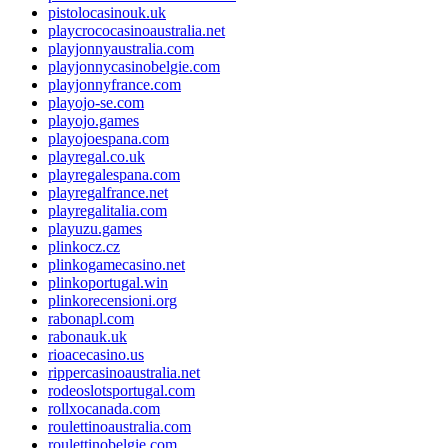
pistolocasinouk.uk
playcrococasinoaustralia.net
playjonnyaustralia.com
playjonnycasinobelgie.com
playjonnyfrance.com
playojo-se.com
playojo.games
playojoespana.com
playregal.co.uk
playregalespana.com
playregalfrance.net
playregalitalia.com
playuzu.games
plinkocz.cz
plinkogamecasino.net
plinkoportugal.win
plinkorecensioni.org
rabonapl.com
rabonauk.uk
rioacecasino.us
rippercasinoaustralia.net
rodeoslotsportugal.com
rollxocanada.com
roulettinoaustralia.com
roulettinobelgie.com