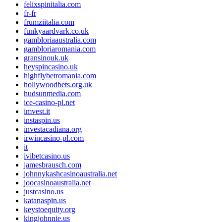
felixspinitalia.com
fr-fr
frumziitalia.com
funkyaardvark.co.uk
gambloriaaustralia.com
gambloriaromania.com
gransinouk.uk
heyspincasino.uk
highflybetromania.com
hollywoodbets.org.uk
hudsunmedia.com
ice-casino-pl.net
imvest.it
instaspin.us
investacadiana.org
irwincasino-pl.com
it
ivibetcasino.us
jamesbrausch.com
johnnykashcasinoaustralia.net
joocasinoaustralia.net
justcasino.us
katanaspin.us
keystoequity.org
kingjohnnie.us