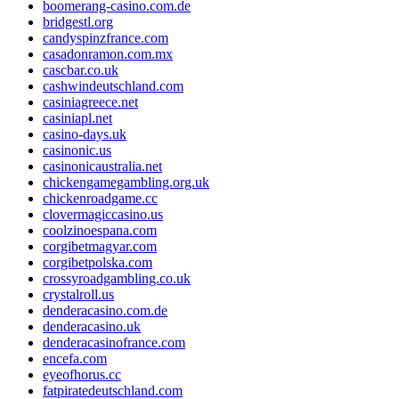
boomerang-casino.com.de
bridgestl.org
candyspinzfrance.com
casadonramon.com.mx
cascbar.co.uk
cashwindeutschland.com
casiniagreece.net
casiniapl.net
casino-days.uk
casinonic.us
casinonicaustralia.net
chickengamegambling.org.uk
chickenroadgame.cc
clovermagiccasino.us
coolzinoespana.com
corgibetmagyar.com
corgibetpolska.com
crossyroadgambling.co.uk
crystalroll.us
denderacasino.com.de
denderacasino.uk
denderacasinofrance.com
encefa.com
eyeofhorus.cc
fatpiratedeutschland.com