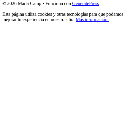
© 2026 Marta Camp
• Funciona con
GeneratePress
Esta página utiliza cookies y otras tecnologías para que podamos
mejorar tu experiencia en nuestro sitio:
Más información.