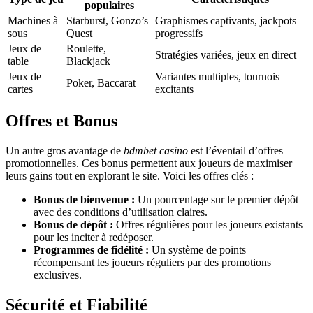
populaires
Machines à
Starburst, Gonzo’s
Graphismes captivants, jackpots
sous
Quest
progressifs
Jeux de
Roulette,
Stratégies variées, jeux en direct
table
Blackjack
Jeux de
Variantes multiples, tournois
Poker, Baccarat
cartes
excitants
Offres et Bonus
Un autre gros avantage de
bdmbet casino
est l’éventail d’offres
promotionnelles. Ces bonus permettent aux joueurs de maximiser
leurs gains tout en explorant le site. Voici les offres clés :
Bonus de bienvenue :
Un pourcentage sur le premier dépôt
avec des conditions d’utilisation claires.
Bonus de dépôt :
Offres régulières pour les joueurs existants
pour les inciter à redéposer.
Programmes de fidélité :
Un système de points
récompensant les joueurs réguliers par des promotions
exclusives.
Sécurité et Fiabilité