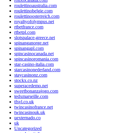
rollxocanada.com
roulettinoaustralia.com
roulettinobelgie.com
roulettinoosterreich.com
royaltyofolympus.net
rtbetfrance.com
rtbetpl.com
slotspalace-greece.net
spinanganorge.net
spinangapl.com
spincasinocanada.net
spincasinoromania.com
star-casino-italia.com
starcasinonederland.com
staycasinonz.com
stockx.co.nz
superacedemo.net
sweetbonanzajogo.com
tedxmarseille.com
tfsvl.co.uk
twincasinofrance.net
twincasinouk.uk
uexternado.co
uk
Uncategorized