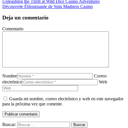
Unleashing the Thrill at Wild Dice Casino Adventures
Découverte Éblouissante de Spin Madness Casino
Deja un comentario
Comentario
Nombre
Correo
electrónico
Web
Guarda mi nombre, correo electrónico y web en este navegador
para la próxima vez que comente.
Buscar: