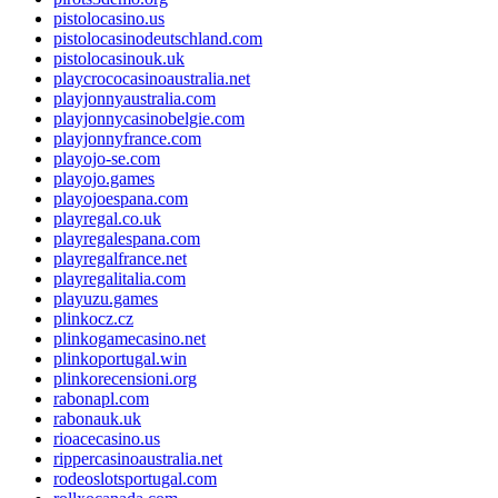
pistolocasino.us
pistolocasinodeutschland.com
pistolocasinouk.uk
playcrococasinoaustralia.net
playjonnyaustralia.com
playjonnycasinobelgie.com
playjonnyfrance.com
playojo-se.com
playojo.games
playojoespana.com
playregal.co.uk
playregalespana.com
playregalfrance.net
playregalitalia.com
playuzu.games
plinkocz.cz
plinkogamecasino.net
plinkoportugal.win
plinkorecensioni.org
rabonapl.com
rabonauk.uk
rioacecasino.us
rippercasinoaustralia.net
rodeoslotsportugal.com