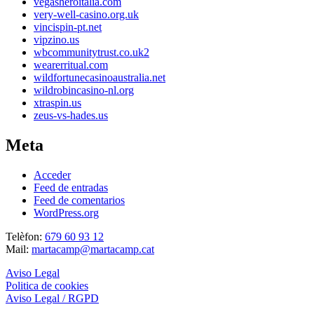
vegasheroitalia.com
very-well-casino.org.uk
vincispin-pt.net
vipzino.us
wbcommunitytrust.co.uk2
wearerritual.com
wildfortunecasinoaustralia.net
wildrobincasino-nl.org
xtraspin.us
zeus-vs-hades.us
Meta
Acceder
Feed de entradas
Feed de comentarios
WordPress.org
Telèfon:
679 60 93 12
Mail:
martacamp@martacamp.cat
Aviso Legal
Politica de cookies
Aviso Legal / RGPD