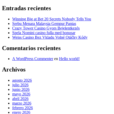
Entradas recientes
Winning Big at Bet 20 Secrets Nobody Tells You
Serbu Menara Malaysia Gempur Pantas
Crazy Tower Casino Gyors Bejelentkezés
Spela Nomini casino fulla med bonusar
Weiss Casino Bez Vkladu Volné Otáčky Kódy
Comentarios recientes
A WordPress Commenter
en
Hello world!
Archivos
agosto 2026
julio 2026
junio 2026
mayo 2026
abril 2026
marzo 2026
febrero 2026
enero 2026