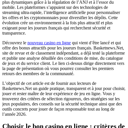
plus dynamiques grâce à la régulation de l’ANJ et à l’essor du
mobile. Les plateformes s’appuient sur des technologies de
streaming ultra‑rapide, l’intelligence artificielle pour personnaliser
les offres et les cryptomonnaies pour diversifier les dépôts. Cette
évolution crée un environnement à la fois plus attractif et plus
exigeant pour les joueurs français qui recherchent sécurité et
transparence.
Découvrez le
nouveau casino en ligne
qui vient d’être lancé et qui
offre des bonus attractifs pour les joueurs français. Basketnews.Net,
site de revue et de classement indépendant, a déjà testé la plateforme
et publie une analyse détaillée des conditions de mise, du catalogue
de jeux et du service client. Le lien ci‑dessus dirige directement vers
la page de présentation où vous pourrez consulter les premiers
retours des membres de la communauté.
L’objectif de cet article est de fournir aux lecteurs de
Basketnews.Net un guide pratique, transparent et à jour pour choisir,
jouer et rester maître de leur expérience de jeu en ligne. Vous y
trouverez des critères de sélection rigoureux, des stratégies sur les
jeux populaires, des conseils sur la sécurité technique ainsi que des
outils concrets pour jouer de façon responsable tout au long de
l’année 2026.
Choisir le bon casino en ligne : critères de