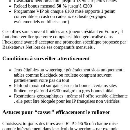
Cash‑back hebdomadaire jusqu’à
15 %
sur pertes nettes
Reload bonus mensuel
50 %
jusqu’à €200
Programme VIP où chaque €100 misé rapporte
1 point
convertible en cash ou cadeaux exclusifs (voyages
événementiels ou billets sport)
Ces offres sont souvent limitées aux joueurs résidant en France ; il
faut donc vérifier que votre compte est bien géolocalisé dans
l’hexagone avant d’accepter une promotion spécifique proposée par
Basketnews.Net lors de ses comparatifs mensuels .
Conditions à surveiller attentivement
Jeux éligibles au wagering : généralement slots uniquement ;
tables comme blackjack ou roulette comptent souvent
partiellement voire pas du tout
Plafond maximal sur gains issus du bonus : certains sites
limitent ce plafond à €200 malgré un gros bonus initial
Restrictions géographiques : même si l’offre semble alléchante
, elle peut être bloquée pour les IP françaises non vérifiées
Astuces pour “casser” efficacement le rollover
Choisissez toujours des titres avec RTP ≥ 96 % où chaque mise
compte intégralement dans le calcul du wagering – par exemple