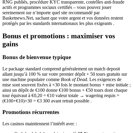
RNG publiés, procédure KYC transparente, contrôles anti‑fraude
actifs et programmes sociaux certifiés – vous pouvez jouer
sereinement sur n’importe quel site recommandé par
Basketnews.Net, sachant que votre argent et vos données restent
protégés par les standards internationaux les plus exigeants .
Bonus et promotions : maximiser vos
gains
Bonus de bienvenue typique
Le package standard comprend généralement un match deposit
allant jusqu’à 100 % sur votre premier dépôt + 50 tours gratuits sur
une machine populaire comme
Book of Dead
. Les exigences de
mise sont souvent fixées à ×30 fois le montant bonus + mise initiale ;
ainsi un dépôt de €100 donne €100 bonus + €50 tours dont chaque
tour équivaut à €0,20 = €10 valeur totale → wagering requis =
(€100+€10)×30 = €3 300 avant retrait possible .
Promotions récurrentes
Les casinos maintiennent l’intérêt avec :