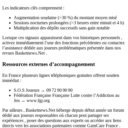
Les indicateurs clés comprennent :
Augmentation soudaine (>30 %) du montant moyen misé
Sessions nocturnes prolongées (>3 heures entre minuit et 4 h)
Multiplication des dépôts successifs sans gain notable
Lorsque ces signaux apparaissent dans vos historiques personnels ,
activez immédiatement l’une des fonctions précédentes ou contactez
l’assistance dédiée aux joueurs problématiques présentée dans nos
revues Basketnews.Net .
Ressources externes d’accompagnement
En France plusieurs lignes téléphoniques gratuites offrent soutien
immédiat :
S.O.S Joueurs → 09 72 90 90 90
Fédération Française Française Lutte contre l’Addiction au
Jeu → www.fgj.org
Par ailleurs , Basketnews.Net héberge depuis début année un forum
dédié aux joueurs responsables où chacun peut partager ses
expériences , poser des questions aux experts ou accéder aux liens
directs vers les associations partenaires comme GamCare France .