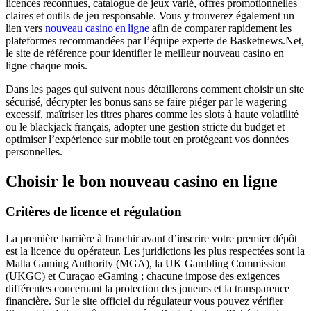
licences reconnues, catalogue de jeux varié, offres promotionnelles
claires et outils de jeu responsable. Vous y trouverez également un
lien vers
nouveau casino en ligne
afin de comparer rapidement les
plateformes recommandées par l’équipe experte de Basketnews.Net,
le site de référence pour identifier le meilleur nouveau casino en
ligne chaque mois.
Dans les pages qui suivent nous détaillerons comment choisir un site
sécurisé, décrypter les bonus sans se faire piéger par le wagering
excessif, maîtriser les titres phares comme les slots à haute volatilité
ou le blackjack français, adopter une gestion stricte du budget et
optimiser l’expérience sur mobile tout en protégeant vos données
personnelles.
Choisir le bon nouveau casino en ligne
Critères de licence et régulation
La première barrière à franchir avant d’inscrire votre premier dépôt
est la licence du opérateur. Les juridictions les plus respectées sont la
Malta Gaming Authority (MGA), la UK Gambling Commission
(UKGC) et Curaçao eGaming ; chacune impose des exigences
différentes concernant la protection des joueurs et la transparence
financière. Sur le site officiel du régulateur vous pouvez vérifier