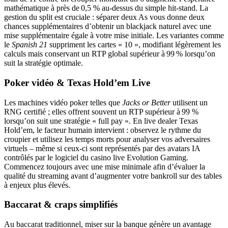
mathématique à près de 0,5 % au-dessus du simple hit‑stand. La
gestion du split est cruciale : séparer deux As vous donne deux
chances supplémentaires d’obtenir un blackjack naturel avec une
mise supplémentaire égale à votre mise initiale. Les variantes comme
le
Spanish 21
suppriment les cartes « 10 », modifiant légèrement les
calculs mais conservant un RTP global supérieur à 99 % lorsqu’on
suit la stratégie optimale.
Poker vidéo & Texas Hold’em Live
Les machines vidéo poker telles que
Jacks or Better
utilisent un
RNG certifié ; elles offrent souvent un RTP supérieur à 99 %
lorsqu’on suit une stratégie « full pay ». En live dealer Texas
Hold’em, le facteur humain intervient : observez le rythme du
croupier et utilisez les temps morts pour analyser vos adversaires
virtuels – même si ceux-ci sont représentés par des avatars IA
contrôlés par le logiciel du casino live Evolution Gaming.
Commencez toujours avec une mise minimale afin d’évaluer la
qualité du streaming avant d’augmenter votre bankroll sur des tables
à enjeux plus élevés.
Baccarat & craps simplifiés
Au baccarat traditionnel, miser sur la banque génère un avantage