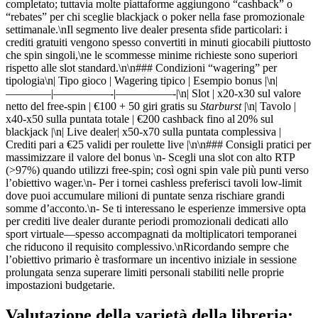
completato; tuttavia molte piattaforme aggiungono “cashback” o
“rebates” per chi sceglie blackjack o poker nella fase promozionale
settimanale.\nIl segmento live dealer presenta sfide particolari: i
crediti gratuiti vengono spesso convertiti in minuti giocabili piuttosto
che spin singoli,\ne le scommesse minime richieste sono superiori
rispetto alle slot standard.\n\n### Condizioni “wagering” per
tipologia\n| Tipo gioco | Wagering tipico | Esempio bonus |\n|
————|—————-|—————-|\n| Slot | x20‑x30 sul valore
netto del free‑spin | €100 + 50 giri gratis su
Starburst
|\n| Tavolo |
x40‑x50 sulla puntata totale | €200 cashback fino al 20% sul
blackjack |\n| Live dealer| x50‑x70 sulla puntata complessiva |
Crediti pari a €25 validi per roulette live |\n\n### Consigli pratici per
massimizzare il valore del bonus \n- Scegli una slot con alto RTP
(>97%) quando utilizzi free‑spin; così ogni spin vale più punti verso
l’obiettivo wager.\n- Per i tornei cashless preferisci tavoli low‑limit
dove puoi accumulare milioni di puntate senza rischiare grandi
somme d’acconto.\n- Se ti interessano le esperienze immersive opta
per crediti live dealer durante periodi promozionali dedicati allo
sport virtuale—spesso accompagnati da moltiplicatori temporanei
che riducono il requisito complessivo.\nRicordando sempre che
l’obiettivo primario è trasformare un incentivo iniziale in sessione
prolungata senza superare limiti personali stabiliti nelle proprie
impostazioni budgetarie.
Valutazione della varietà della libreria: