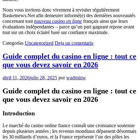
Nous vous invitons donc vivement à revisiter régulièrement
Basketnews.Net afin demeurer informé(e) des dernières nouveautés
concernant tout
nouveau casino en ligne
français ainsi que leurs
évaluations indépendantes – parce qu’un pari gagnant repose avant
tout sur un choix éclairé basé sur confiance maximale.​
Categorías
Uncategorized
Deja un comentario
Guide complet du casino en ligne : tout ce
que vous devez savoir en 2026
abril 11, 2026
julio 28, 2025
por
wadminw
Guide complet du casino en ligne : tout ce
que vous devez savoir en 2026
Introduction
Le marché du casino online france connaît une croissance soutenue
depuis plusieurs années ; les revenus mondiaux dépassent désormais
les 30 milliards d’euros, et la France représente l’un des pôles les