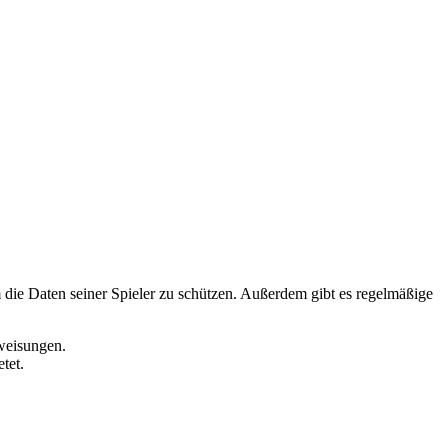
 die Daten seiner Spieler zu schützen. Außerdem gibt es regelmäßige
weisungen.
tet.