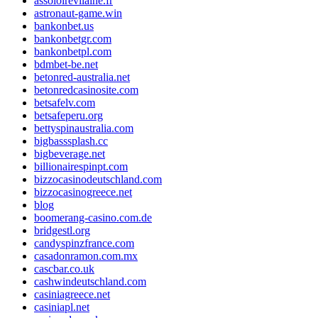
assoloirevilaine.fr
astronaut-game.win
bankonbet.us
bankonbetgr.com
bankonbetpl.com
bdmbet-be.net
betonred-australia.net
betonredcasinosite.com
betsafelv.com
betsafeperu.org
bettyspinaustralia.com
bigbasssplash.cc
bigbeverage.net
billionairespinpt.com
bizzocasinodeutschland.com
bizzocasinogreece.net
blog
boomerang-casino.com.de
bridgestl.org
candyspinzfrance.com
casadonramon.com.mx
cascbar.co.uk
cashwindeutschland.com
casiniagreece.net
casiniapl.net