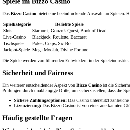
Spiele im Bizzo Casino
Das
Bizzo Casino
bietet eine beeindruckende Auswahl an Spielen. Hie
Spielkategorie
Beliebte Spiele
Slots
Starburst, Gonzo’s Quest, Book of Dead
Live-Casino
Blackjack, Roulette, Baccarat
Tischspiele
Poker, Craps, Sic Bo
Jackpot-Spiele
Mega Moolah, Divine Fortune
Die Spiele werden von führenden Entwicklern in der Spieleindustrie a
Sicherheit und Fairness
Ein weiterer entscheidender Aspekt von
Bizzo Casino
ist die Sicher
Prüfungen durch unabhängige Dritte, um sicherzustellen, dass die Spi
Sichere Zahlungsoptionen:
Das Casino unterstützt zahlreich
Lizenzierung:
Das Bizzo Casino ist von einer anerkannten Glück
Häufig gestellte Fragen