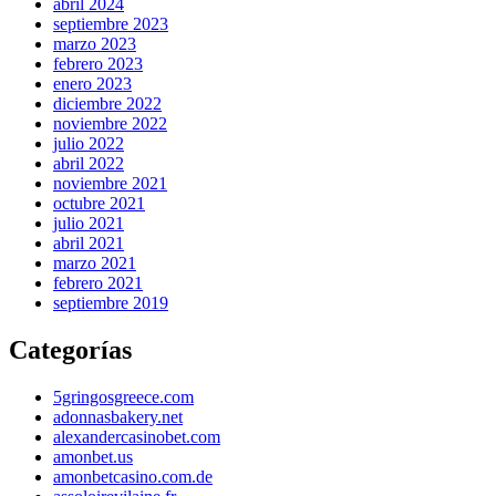
abril 2024
septiembre 2023
marzo 2023
febrero 2023
enero 2023
diciembre 2022
noviembre 2022
julio 2022
abril 2022
noviembre 2021
octubre 2021
julio 2021
abril 2021
marzo 2021
febrero 2021
septiembre 2019
Categorías
5gringosgreece.com
adonnasbakery.net
alexandercasinobet.com
amonbet.us
amonbetcasino.com.de