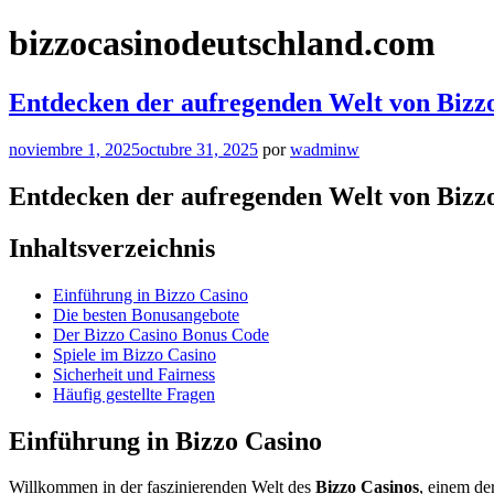
bizzocasinodeutschland.com
Entdecken der aufregenden Welt von Bizz
noviembre 1, 2025
octubre 31, 2025
por
wadminw
Entdecken der aufregenden Welt von Bizz
Inhaltsverzeichnis
Einführung in Bizzo Casino
Die besten Bonusangebote
Der Bizzo Casino Bonus Code
Spiele im Bizzo Casino
Sicherheit und Fairness
Häufig gestellte Fragen
Einführung in Bizzo Casino
Willkommen in der faszinierenden Welt des
Bizzo Casinos
, einem de