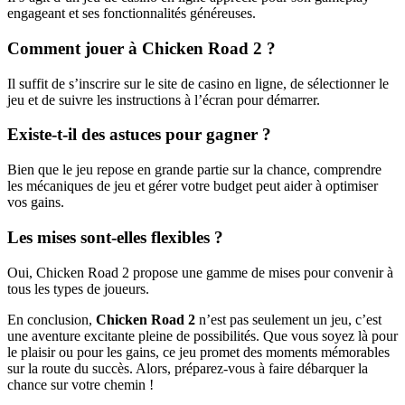
engageant et ses fonctionnalités généreuses.
Comment jouer à Chicken Road 2 ?
Il suffit de s’inscrire sur le site de casino en ligne, de sélectionner le
jeu et de suivre les instructions à l’écran pour démarrer.
Existe-t-il des astuces pour gagner ?
Bien que le jeu repose en grande partie sur la chance, comprendre
les mécaniques de jeu et gérer votre budget peut aider à optimiser
vos gains.
Les mises sont-elles flexibles ?
Oui, Chicken Road 2 propose une gamme de mises pour convenir à
tous les types de joueurs.
En conclusion,
Chicken Road 2
n’est pas seulement un jeu, c’est
une aventure excitante pleine de possibilités. Que vous soyez là pour
le plaisir ou pour les gains, ce jeu promet des moments mémorables
sur la route du succès. Alors, préparez-vous à faire débarquer la
chance sur votre chemin !