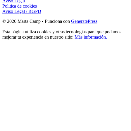
Aviso Legal
Politica de cookies
Aviso Legal / RGPD
© 2026 Marta Camp
• Funciona con
GeneratePress
Esta página utiliza cookies y otras tecnologías para que podamos
mejorar tu experiencia en nuestro sitio:
Más información.