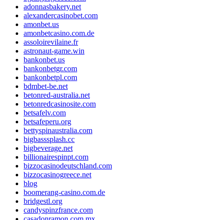
adonnasbakery.net
alexandercasinobet.com
amonbet.us
amonbetcasino.com.de
assoloirevilaine.fr
astronaut-game.win
bankonbet.us
bankonbetgr.com
bankonbetpl.com
bdmbet-be.net
betonred-australia.net
betonredcasinosite.com
betsafelv.com
betsafeperu.org
bettyspinaustralia.com
bigbasssplash.cc
bigbeverage.net
billionairespinpt.com
bizzocasinodeutschland.com
bizzocasinogreece.net
blog
boomerang-casino.com.de
bridgestl.org
candyspinzfrance.com
casadonramon.com.mx