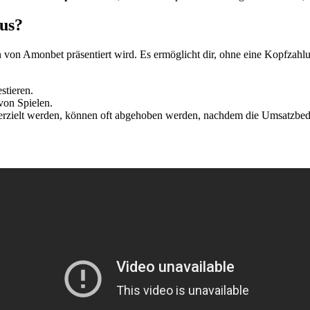
us?
rn von Amonbet präsentiert wird. Es ermöglicht dir, ohne eine Kopfzah
stieren.
von Spielen.
rzielt werden, können oft abgehoben werden, nachdem die Umsatzbedin