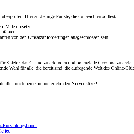
überprüfen. Hier sind einige Punkte, die du beachten solltest:
re Male umsetzen.
aufdaten.
nnten von den Umsatzanforderungen ausgeschlossen sein.
 für Spieler, das Casino zu erkunden und potenzielle Gewinne zu erziel
de Wahl für alle, die bereit sind, die aufregende Welt des Online-Glüc
lde dich noch heute an und erlebe den Nervenkitzel!
in-Einzahlungsbonus
le jeu