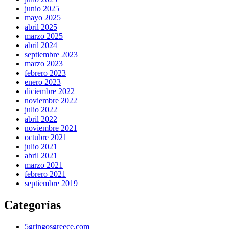
junio 2025
mayo 2025
abril 2025
marzo 2025
abril 2024
septiembre 2023
marzo 2023
febrero 2023
enero 2023
diciembre 2022
noviembre 2022
julio 2022
abril 2022
noviembre 2021
octubre 2021
julio 2021
abril 2021
marzo 2021
febrero 2021
septiembre 2019
Categorías
5gringosgreece.com