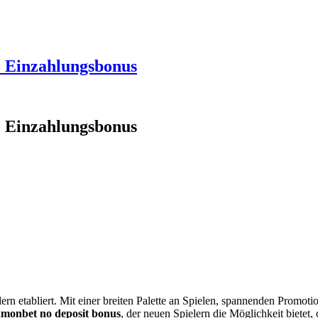
e Einzahlungsbonus
e Einzahlungsbonus
ern etabliert. Mit einer breiten Palette an Spielen, spannenden Promoti
amonbet no deposit bonus
, der neuen Spielern die Möglichkeit bietet