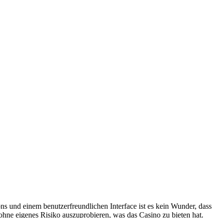
ons und einem benutzerfreundlichen Interface ist es kein Wunder, dass
, ohne eigenes Risiko auszuprobieren, was das Casino zu bieten hat.