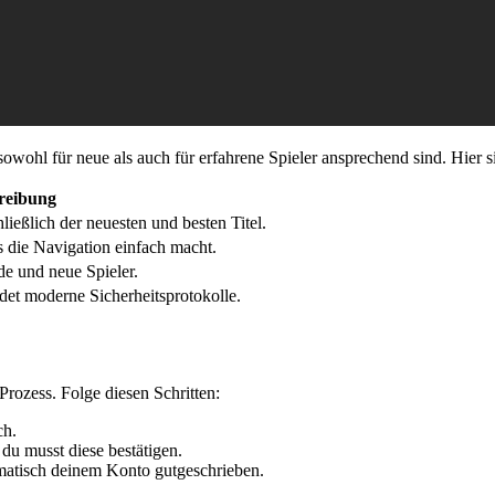
owohl für neue als auch für erfahrene Spieler ansprechend sind. Hier s
reibung
ließlich der neuesten und besten Titel.
s die Navigation einfach macht.
e und neue Spieler.
det moderne Sicherheitsprotokolle.
 Prozess. Folge diesen Schritten:
ch.
du musst diese bestätigen.
atisch deinem Konto gutgeschrieben.