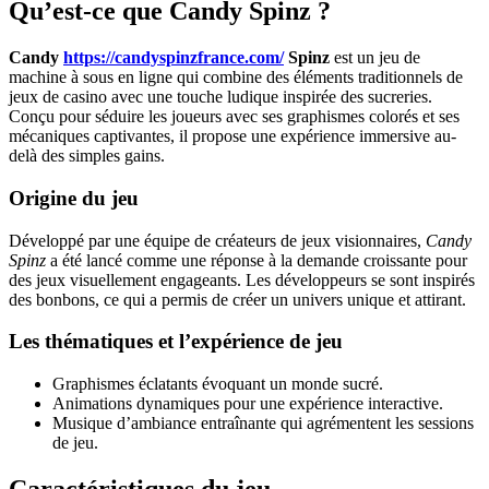
Qu’est-ce que Candy Spinz ?
Candy
https://candyspinzfrance.com/
Spinz
est un jeu de
machine à sous en ligne qui combine des éléments traditionnels de
jeux de casino avec une touche ludique inspirée des sucreries.
Conçu pour séduire les joueurs avec ses graphismes colorés et ses
mécaniques captivantes, il propose une expérience immersive au-
delà des simples gains.
Origine du jeu
Développé par une équipe de créateurs de jeux visionnaires,
Candy
Spinz
a été lancé comme une réponse à la demande croissante pour
des jeux visuellement engageants. Les développeurs se sont inspirés
des bonbons, ce qui a permis de créer un univers unique et attirant.
Les thématiques et l’expérience de jeu
Graphismes éclatants évoquant un monde sucré.
Animations dynamiques pour une expérience interactive.
Musique d’ambiance entraînante qui agrémentent les sessions
de jeu.
Caractéristiques du jeu