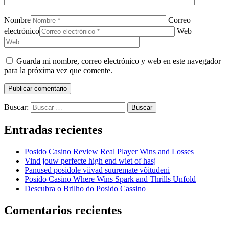
Nombre
Correo
electrónico
Web
Guarda mi nombre, correo electrónico y web en este navegador
para la próxima vez que comente.
Buscar:
Entradas recientes
Posido Casino Review Real Player Wins and Losses
Vind jouw perfecte high end wiet of hasj
Panused posidole viivad suuremate võitudeni
Posido Casino Where Wins Spark and Thrills Unfold
Descubra o Brilho do Posido Cassino
Comentarios recientes