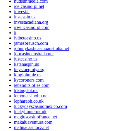
hudsunmedia.com
ice-casino-pl.net
imvest.it
instaspin.us
investacadiana.org
irwincasino-pl.com
it
ivibetcasino.us
jamesbrausch.com
johnnykashcasinoaustralia.net
joocasinoaustralia.net
justcasino.us
katanaspin.us
keystoequity.org
kingjohnnie.us
kycoroners.com
lebanditslot-es.com
lekingslot.uk
lemoncasinohu.net
lepharaoh.co.uk
luckydayscasinomexico.com
luckyhunteruk.uk
magiuscasinofrance.net
makaluaventura.com
malinacasinocz.net