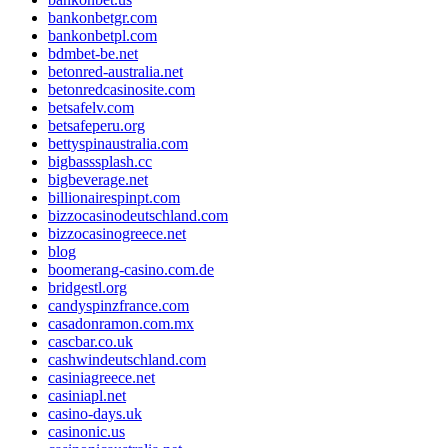
bankonbetgr.com
bankonbetpl.com
bdmbet-be.net
betonred-australia.net
betonredcasinosite.com
betsafelv.com
betsafeperu.org
bettyspinaustralia.com
bigbasssplash.cc
bigbeverage.net
billionairespinpt.com
bizzocasinodeutschland.com
bizzocasinogreece.net
blog
boomerang-casino.com.de
bridgestl.org
candyspinzfrance.com
casadonramon.com.mx
cascbar.co.uk
cashwindeutschland.com
casiniagreece.net
casiniapl.net
casino-days.uk
casinonic.us