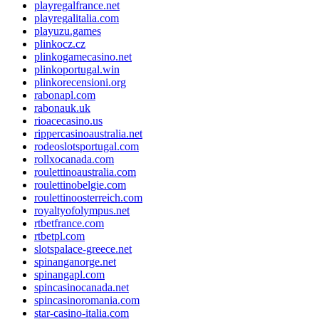
playregalfrance.net
playregalitalia.com
playuzu.games
plinkocz.cz
plinkogamecasino.net
plinkoportugal.win
plinkorecensioni.org
rabonapl.com
rabonauk.uk
rioacecasino.us
rippercasinoaustralia.net
rodeoslotsportugal.com
rollxocanada.com
roulettinoaustralia.com
roulettinobelgie.com
roulettinoosterreich.com
royaltyofolympus.net
rtbetfrance.com
rtbetpl.com
slotspalace-greece.net
spinanganorge.net
spinangapl.com
spincasinocanada.net
spincasinoromania.com
star-casino-italia.com