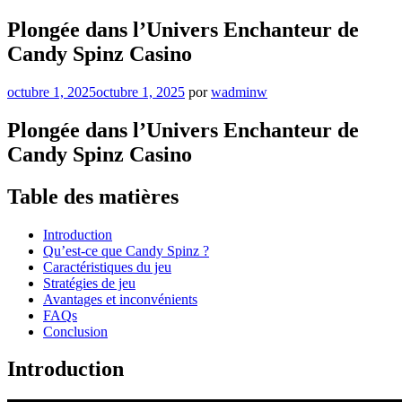
Plongée dans l’Univers Enchanteur de
Candy Spinz Casino
octubre 1, 2025
octubre 1, 2025
por
wadminw
Plongée dans l’Univers Enchanteur de
Candy Spinz Casino
Table des matières
Introduction
Qu’est-ce que Candy Spinz ?
Caractéristiques du jeu
Stratégies de jeu
Avantages et inconvénients
FAQs
Conclusion
Introduction