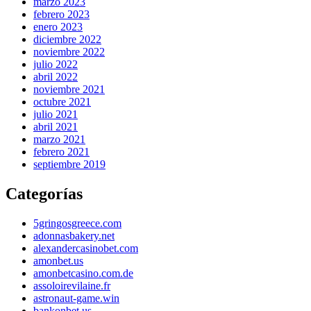
marzo 2023
febrero 2023
enero 2023
diciembre 2022
noviembre 2022
julio 2022
abril 2022
noviembre 2021
octubre 2021
julio 2021
abril 2021
marzo 2021
febrero 2021
septiembre 2019
Categorías
5gringosgreece.com
adonnasbakery.net
alexandercasinobet.com
amonbet.us
amonbetcasino.com.de
assoloirevilaine.fr
astronaut-game.win
bankonbet.us