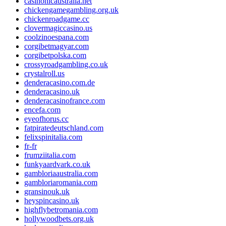
casinonicaustralia.net
chickengamegambling.org.uk
chickenroadgame.cc
clovermagiccasino.us
coolzinoespana.com
corgibetmagyar.com
corgibetpolska.com
crossyroadgambling.co.uk
crystalroll.us
denderacasino.com.de
denderacasino.uk
denderacasinofrance.com
encefa.com
eyeofhorus.cc
fatpiratedeutschland.com
felixspinitalia.com
fr-fr
frumziitalia.com
funkyaardvark.co.uk
gambloriaaustralia.com
gambloriaromania.com
gransinouk.uk
heyspincasino.uk
highflybetromania.com
hollywoodbets.org.uk